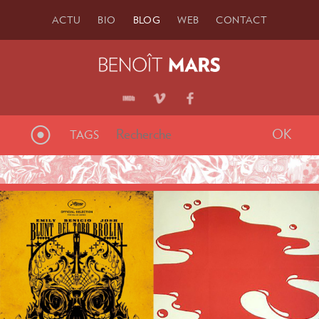
ACTU
BIO
BLOG
WEB
CONTACT
⦿
TAGS
Articles étiquetés «
nada
»