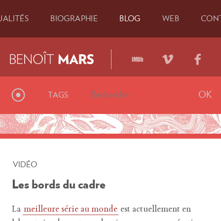
U
ALITÉS
BIO
GRAPHIE
BLOG
WEB
CON
⦿
TAGS
Articles étiquetés «
4/3
»
VIDÉO
9 décembre 2014
Les bords du cadre
La
meilleure série au monde
est actuellement en