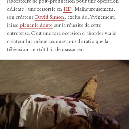
laboratoire de post-production pour une opération
délicate : une ressortie en
HD
. Malheureusement,
son créateur
David Simon
, exclus de l’événement,
laisse
planer le doute
sur la réussite de cette
entreprise. C’est une rare occasion d’aborder via le
créateur lui-même ces questions de ratio que la
télévision a eu tôt fait de massacrer.