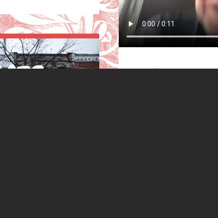
VIDÉO
Suite ≻
17 janvier 2025