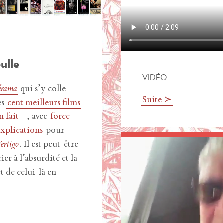
16 novembre 2016
ulle
VIDÉO
érama
qui s’y colle
Suite ≻
es
cent meilleurs films
n fait
–, avec
force
explications
pour
ertigo
. Il est peut-être
ier à l’absurdité et la
et de celui-là en