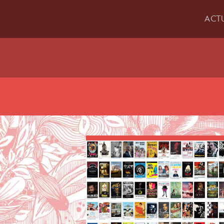
ACT
Articles étiquetés «
max o