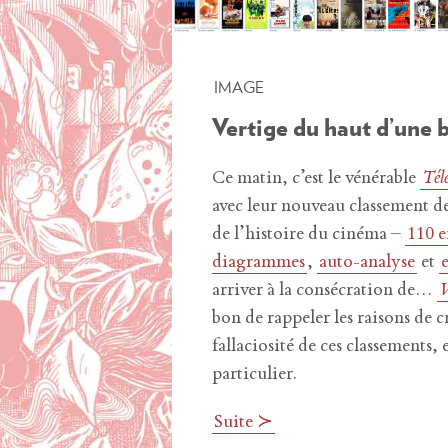
IMAGE
Vertige du haut d’une b
Ce matin, c’est le vénérable
Tél
avec leur nouveau classement d
de l’histoire du cinéma –
110 e
diagrammes
,
auto-analyse
et
arriver à la consécration de…
V
bon de rappeler les raisons de cr
fallaciosité de ces classements, 
particulier.
Suite ≻