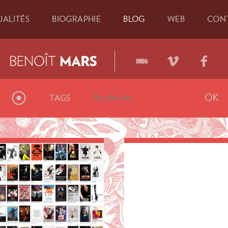
U
ALITÉS
BIO
GRAPHIE
BLOG
WEB
CON
⦿
TAGS
phüls
»