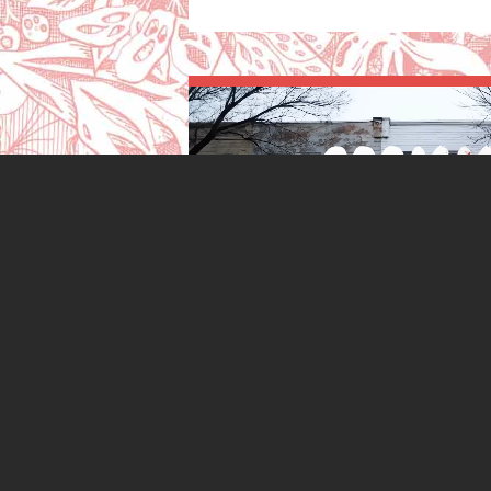
VIDÉO
Suite ≻