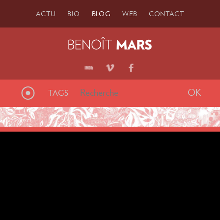
ACTU
BIO
BLOG
WEB
CONTACT
⦿
TAGS
Articles étiquetés «
polar
»